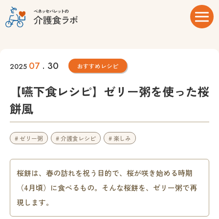
07
. 30
2025
おすすめレシピ
【嚥下食レシピ】ゼリー粥を使った桜
餅風
# ゼリー粥
# 介護食レシピ
# 楽しみ
桜餅は、春の訪れを祝う目的で、桜が咲き始める時期
（4月頃）に食べるもの。そんな桜餅を、ゼリー粥で再
現します。