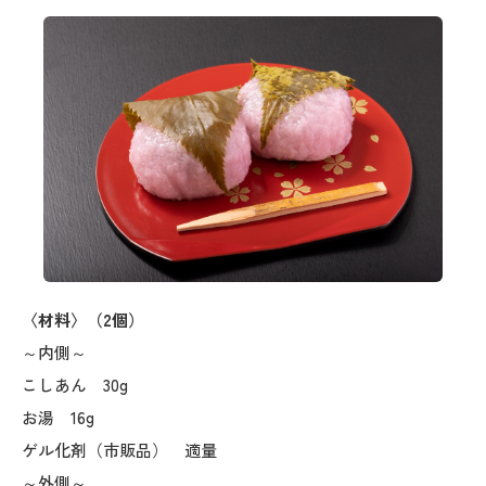
〈材料〉（2個）
～内側～
こしあん 30g
お湯 16g
ゲル化剤（市販品） 適量
～外側～