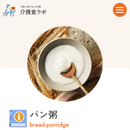
パン粥
bread-porridge