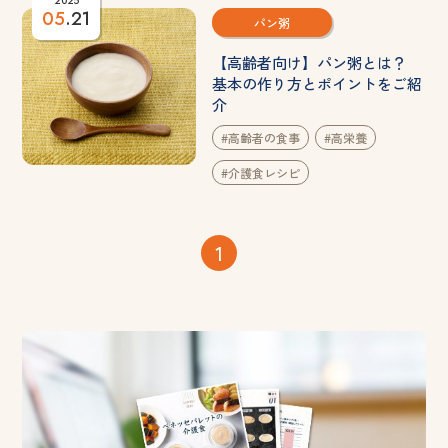
2025
05
.21
パン粥
【高齢者向け】パン粥とは？
基本の作り方とポイントをご紹
介
#高齢者の食事
#高栄養
#介護食レシピ
1