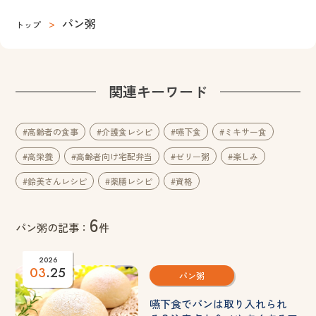
パン粥
トップ
関連キーワード
#高齢者の食事
#介護食レシピ
#嚥下食
#ミキサー食
#高栄養
#高齢者向け宅配弁当
#ゼリー粥
#楽しみ
#鈴美さんレシピ
#薬膳レシピ
#資格
6
パン粥の記事：
件
2026
03
.25
パン粥
嚥下食でパンは取り入れられ