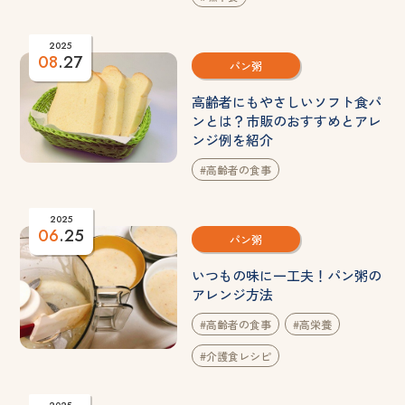
2025
08
.27
パン粥
高齢者にもやさしいソフト食パ
ンとは？市販のおすすめとアレ
ンジ例を紹介
#高齢者の食事
2025
06
.25
パン粥
いつもの味に一工夫！パン粥の
アレンジ方法
#高齢者の食事
#高栄養
#介護食レシピ