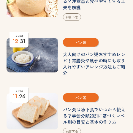
る？注意点と食べやすくする工
夫を解説
#嚥下食
2025
12
.31
パン粥
大人向けのパン粥おすすめレシ
ピ！胃腸炎や風邪の時にも取り
入れやすいアレンジ方法もご紹
介
2025
11
.26
パン粥
パン粥は嚥下食でいつから使え
る？学会分類2021に基づくレベ
ル別の目安と基本の作り方
#嚥下食