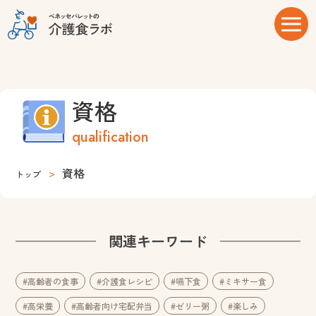
資格
qualification
資格
トップ
関連キーワード
#高齢者の食事
#介護食レシピ
#嚥下食
#ミキサー食
#高栄養
#高齢者向け宅配弁当
#ゼリー粥
#楽しみ