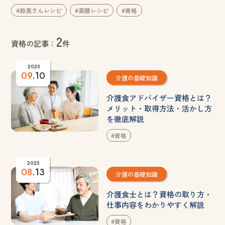
#鈴美さんレシピ
#薬膳レシピ
#資格
2
資格の記事：
件
2025
09
.10
介護の基礎知識
介護食アドバイザー資格とは？
メリット・取得方法・活かし方
を徹底解説
#資格
2025
08
.13
介護の基礎知識
介護食士とは？資格の取り方・
仕事内容をわかりやすく解説
#資格