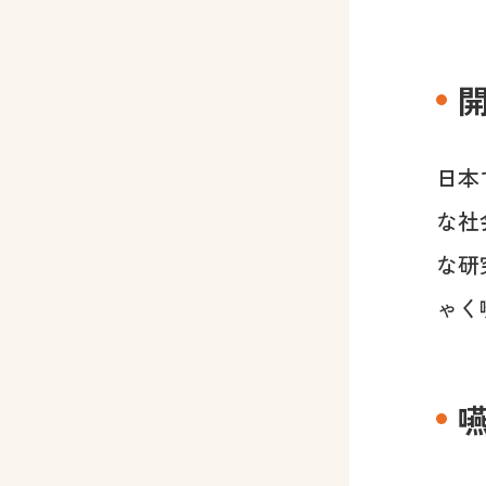
日本
な社
な研
ゃく