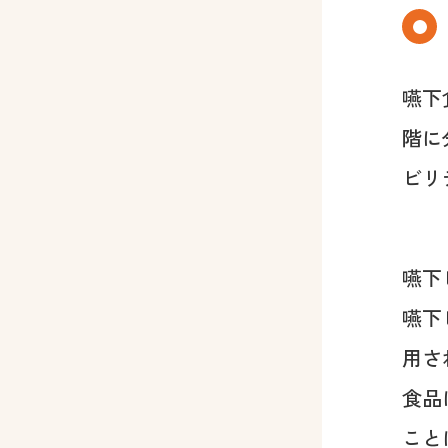
嚥下
階に
ビリ
嚥下
嚥下
用さ
食品
こと