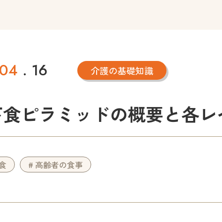
04
. 16
介護の基礎知識
下食ピラミッドの概要と各レ
下食
# 高齢者の食事