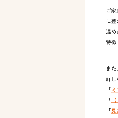
ご家
に差
温め
特徴
また
詳し
「
ミ
「
【
「
見