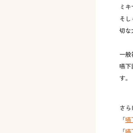
ミキ
そし
切な
一般
嚥下
す。
さら
「
嚥
「
嚥