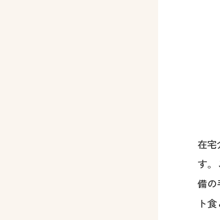
在宅
す。
備の
ト食